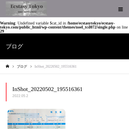
Warning
: Undefined variable $cat_id in
/home/ecstasytokyo/ecstasy-
tokyo.com/public_html/wp-content/themes/noel_tcd072/single.php
on line
29
ブログ
ブログ
InShot_20220502_195516361
ホーム
InShot_20220502_195516361
2022.05.2